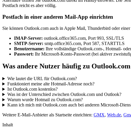
Alternativ öffnen Sie outlook.com direkt im Handy-Browser. Die Seite
Postfach reicht es aber völlig.
Postfach in einer anderen Mail-App einrichten
Sie können Outlook.com auch in Apple Mail, Thunderbird oder eine
IMAP-Server:
outlook.office365.com, Port 993, SSL/TLS
SMTP-Server:
smtp.office365.com, Port 587, STARTTLS
Benutzername:
Ihre vollständige Outlook.com-, Hotmail- ode
Passwort:
Ihr Microsoft-Konto-Passwort (bei aktiver zweistufi
Was andere Nutzer häufig zu Outlook.com
Wie lautet die URL für Outlook.com?
Funktioniert meine alte Hotmail-Adresse noch?
Ist Outlook.com kostenlos?
Was ist der Unterschied zwischen Outlook.com und Outlook?
Warum wurde Hotmail zu Outlook.com?
Kann ich mich mit Outlook.com auch bei anderen Microsoft-Dien
Weitere E-Mail-Anbieter als Startseite einrichten:
GMX
,
Web.de
,
Gma
Inhalt