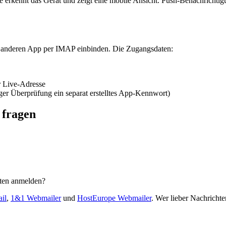
 erkennt das Gerät und zeigt eine mobile Ansicht. Push-Benachrichtigun
r anderen App per IMAP einbinden. Die Zugangsdaten:
r Live-Adresse
ger Überprüfung ein separat erstelltes App-Kennwort)
 fragen
sten anmelden?
il
,
1&1 Webmailer
und
HostEurope Webmailer
. Wer lieber Nachrichten