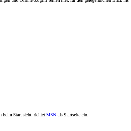
gen und Offline-Zugriff fehlen hier, für den gelegentlichen Blick ins
 beim Start sieht, richtet
MSN
als Startseite ein.