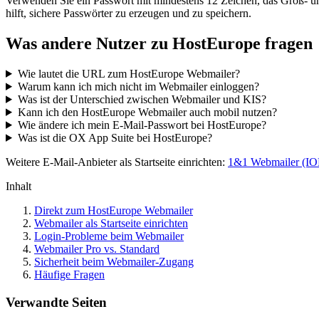
Verwenden Sie ein Passwort mit mindestens 12 Zeichen, das Groß- un
hilft, sichere Passwörter zu erzeugen und zu speichern.
Was andere Nutzer zu HostEurope fragen
Wie lautet die URL zum HostEurope Webmailer?
Warum kann ich mich nicht im Webmailer einloggen?
Was ist der Unterschied zwischen Webmailer und KIS?
Kann ich den HostEurope Webmailer auch mobil nutzen?
Wie ändere ich mein E-Mail-Passwort bei HostEurope?
Was ist die OX App Suite bei HostEurope?
Weitere E-Mail-Anbieter als Startseite einrichten:
1&1 Webmailer (I
Inhalt
Direkt zum HostEurope Webmailer
Webmailer als Startseite einrichten
Login-Probleme beim Webmailer
Webmailer Pro vs. Standard
Sicherheit beim Webmailer-Zugang
Häufige Fragen
Verwandte Seiten