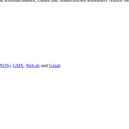
d Kleinbuchstaben, Zahlen und Sonderzeichen kombiniert. Nutzen Sie 
ONOS)
,
GMX
,
Web.de
und
Gmail
.