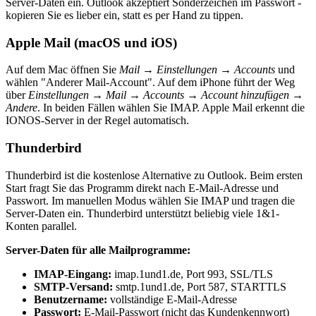
Server-Daten ein. Outlook akzeptiert Sonderzeichen im Passwort -
kopieren Sie es lieber ein, statt es per Hand zu tippen.
Apple Mail (macOS und iOS)
Auf dem Mac öffnen Sie
Mail → Einstellungen → Accounts
und
wählen "Anderer Mail-Account". Auf dem iPhone führt der Weg
über
Einstellungen → Mail → Accounts → Account hinzufügen →
Andere
. In beiden Fällen wählen Sie IMAP. Apple Mail erkennt die
IONOS-Server in der Regel automatisch.
Thunderbird
Thunderbird ist die kostenlose Alternative zu Outlook. Beim ersten
Start fragt Sie das Programm direkt nach E-Mail-Adresse und
Passwort. Im manuellen Modus wählen Sie IMAP und tragen die
Server-Daten ein. Thunderbird unterstützt beliebig viele 1&1-
Konten parallel.
Server-Daten für alle Mailprogramme:
IMAP-Eingang:
imap.1und1.de, Port 993, SSL/TLS
SMTP-Versand:
smtp.1und1.de, Port 587, STARTTLS
Benutzername:
vollständige E-Mail-Adresse
Passwort:
E-Mail-Passwort (nicht das Kundenkennwort)