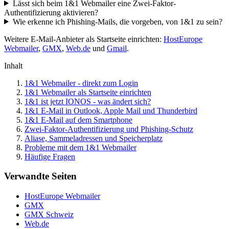
Lässt sich beim 1&1 Webmailer eine Zwei-Faktor-
Authentifizierung aktivieren?
Wie erkenne ich Phishing-Mails, die vorgeben, von 1&1 zu sein?
Weitere E-Mail-Anbieter als Startseite einrichten:
HostEurope
Webmailer
,
GMX
,
Web.de
und
Gmail
.
Inhalt
1&1 Webmailer - direkt zum Login
1&1 Webmailer als Startseite einrichten
1&1 ist jetzt IONOS - was ändert sich?
1&1 E-Mail in Outlook, Apple Mail und Thunderbird
1&1 E-Mail auf dem Smartphone
Zwei-Faktor-Authentifizierung und Phishing-Schutz
Aliase, Sammeladressen und Speicherplatz
Probleme mit dem 1&1 Webmailer
Häufige Fragen
Verwandte Seiten
HostEurope Webmailer
GMX
GMX Schweiz
Web.de